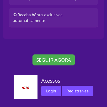
🎁 Receba bônus exclusivos
automaticamente
SEGUIR AGORA
Acessos
Login
Registrar-se