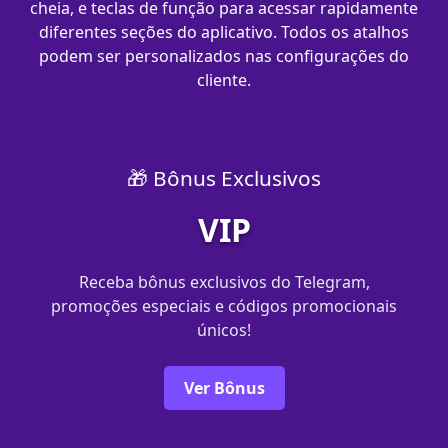
cheia, e teclas de função para acessar rapidamente
diferentes seções do aplicativo. Todos os atalhos
podem ser personalizados nas configurações do
cliente.
🎁 Bônus Exclusivos
VIP
Receba bônus exclusivos do Telegram,
promoções especiais e códigos promocionais
únicos!
Ver Bônus