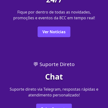
Fique por dentro de todas as novidades,
promoções e eventos da 8CC em tempo real!
Ver Notícias
💬 Suporte Direto
Chat
Suporte direto via Telegram, respostas rápidas e
atendimento personalizado!