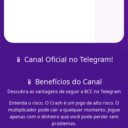
📱 Canal Oficial no Telegram!
📱 Benefícios do Canal
Descubra as vantagens de seguir a 8CC no Telegram
Entenda o risco. O Crash é um jogo de alto risco. O
multiplicador pode cair a qualquer momento. Jogue
apenas com o dinheiro que você pode perder sem
problemas.