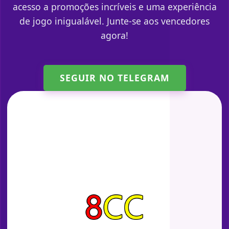
acesso a promoções incríveis e uma experiência
de jogo inigualável. Junte-se aos vencedores
agora!
SEGUIR NO TELEGRAM