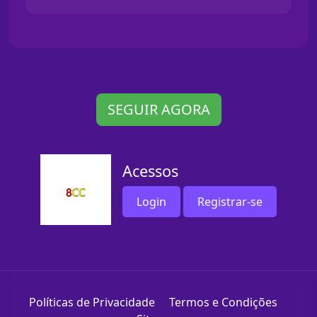
SEGUIR AGORA
Acessos
Login
Registrar-se
Políticas de Privacidade
Termos e Condições