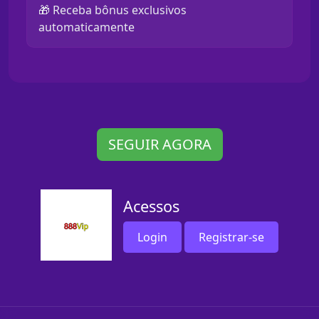
🎁 Receba bônus exclusivos
automaticamente
SEGUIR AGORA
Acessos
Login
Registrar-se