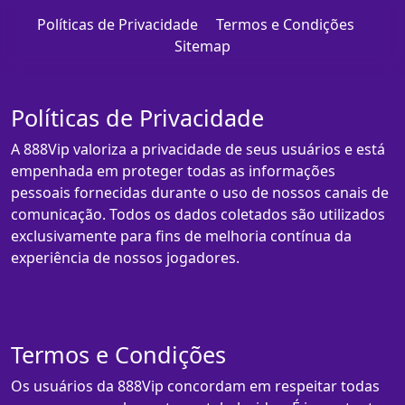
Políticas de Privacidade
Termos e Condições
Sitemap
Políticas de Privacidade
A 888Vip valoriza a privacidade de seus usuários e está
empenhada em proteger todas as informações
pessoais fornecidas durante o uso de nossos canais de
comunicação. Todos os dados coletados são utilizados
exclusivamente para fins de melhoria contínua da
experiência de nossos jogadores.
Termos e Condições
Os usuários da 888Vip concordam em respeitar todas