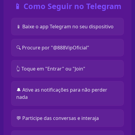
📱 Como Seguir no Telegram
📱 Baixe o app Telegram no seu dispositivo
🔍 Procure por "@888VipOficial"
👆 Toque em "Entrar" ou "Join"
🔔 Ative as notificações para não perder
nada
💬 Participe das conversas e interaja