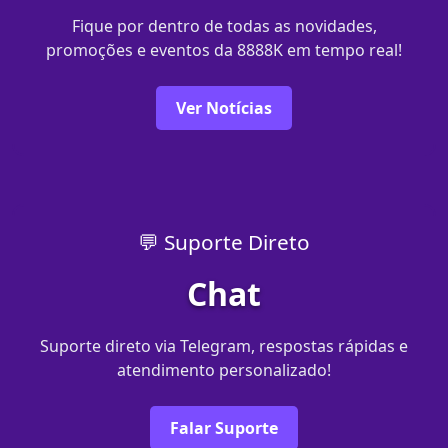
Fique por dentro de todas as novidades,
promoções e eventos da 8888K em tempo real!
Ver Notícias
💬 Suporte Direto
Chat
Suporte direto via Telegram, respostas rápidas e
atendimento personalizado!
Falar Suporte