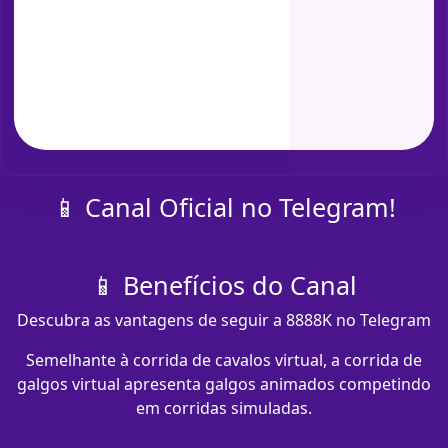
📱 Canal Oficial no Telegram!
📱 Benefícios do Canal
Descubra as vantagens de seguir a 8888K no Telegram
Semelhante à corrida de cavalos virtual, a corrida de
galgos virtual apresenta galgos animados competindo
em corridas simuladas.