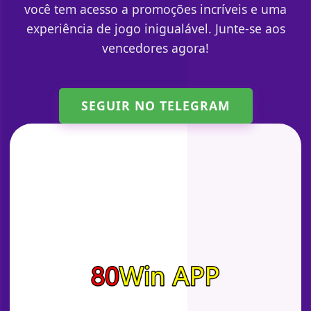
você tem acesso a promoções incríveis e uma
experiência de jogo inigualável. Junte-se aos
vencedores agora!
SEGUIR NO TELEGRAM