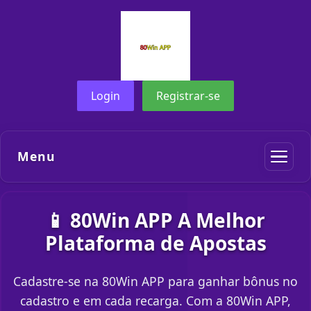
Login
Registrar-se
Menu
📱 80Win APP A Melhor
Plataforma de Apostas
Cadastre-se na 80Win APP para ganhar bônus no
cadastro e em cada recarga. Com a 80Win APP,