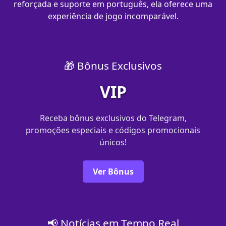
reforçada e suporte em português, ela oferece uma
experiência de jogo incomparável.
🎁 Bônus Exclusivos
VIP
Receba bônus exclusivos do Telegram,
promoções especiais e códigos promocionais
únicos!
Ver Bônus
📢 Notícias em Tempo Real