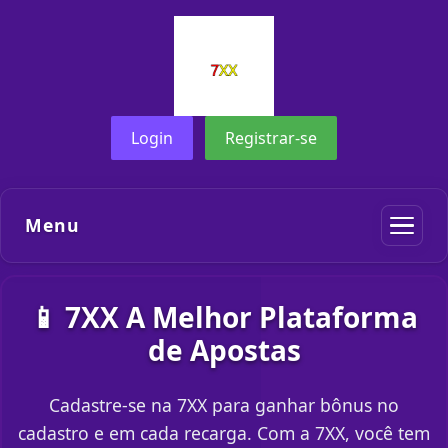
Login
Registrar-se
Menu
📱 7XX A Melhor Plataforma
de Apostas
Cadastre-se na 7XX para ganhar bônus no
cadastro e em cada recarga. Com a 7XX, você tem