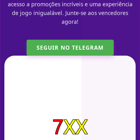
acesso a promoções incríveis e uma experiência
de jogo inigualável. Junte-se aos vencedores
agora!
SEGUIR NO TELEGRAM