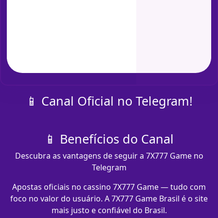
📱 Canal Oficial no Telegram!
📱 Benefícios do Canal
Descubra as vantagens de seguir a 7X777 Game no
Telegram
Apostas oficiais no cassino 7X777 Game — tudo com
foco no valor do usuário. A 7X777 Game Brasil é o site
mais justo e confiável do Brasil.