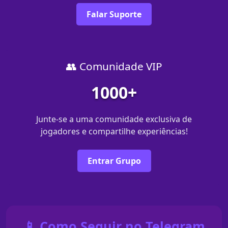
Falar Suporte
👥 Comunidade VIP
1000+
Junte-se a uma comunidade exclusiva de
jogadores e compartilhe experiências!
Entrar Grupo
📱 Como Seguir no Telegram