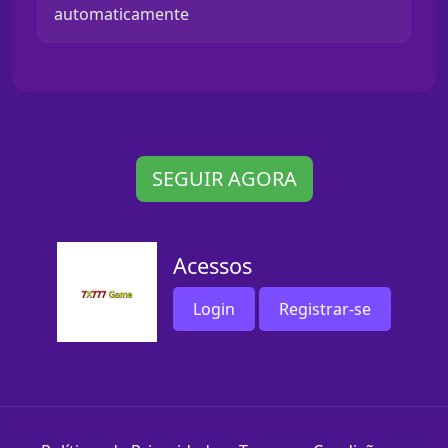
automaticamente
SEGUIR AGORA
Acessos
Login
Registrar-se