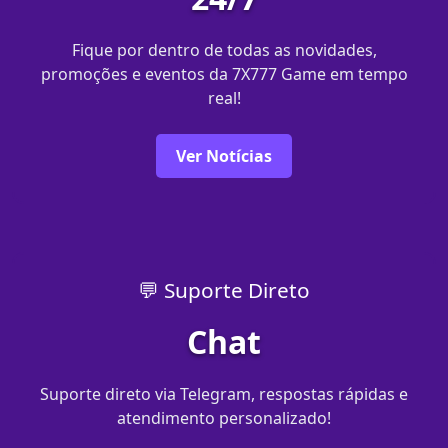
Fique por dentro de todas as novidades,
promoções e eventos da 7X777 Game em tempo
real!
Ver Notícias
💬 Suporte Direto
Chat
Suporte direto via Telegram, respostas rápidas e
atendimento personalizado!