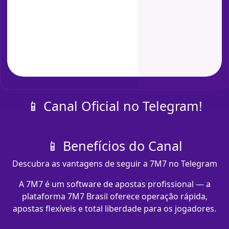
📱 Canal Oficial no Telegram!
📱 Benefícios do Canal
Descubra as vantagens de seguir a 7M7 no Telegram
A 7M7 é um software de apostas profissional — a
plataforma 7M7 Brasil oferece operação rápida,
apostas flexíveis e total liberdade para os jogadores.