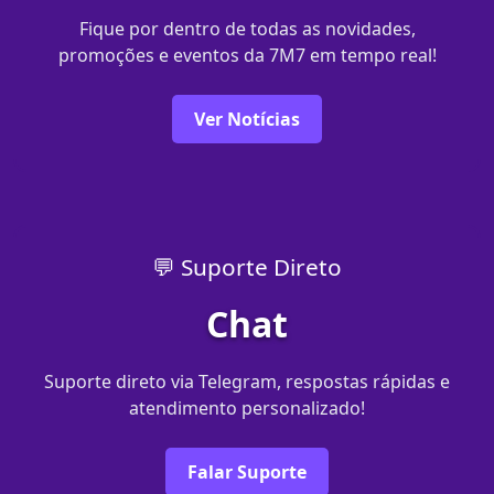
Fique por dentro de todas as novidades,
promoções e eventos da 7M7 em tempo real!
Ver Notícias
💬 Suporte Direto
Chat
Suporte direto via Telegram, respostas rápidas e
atendimento personalizado!
Falar Suporte