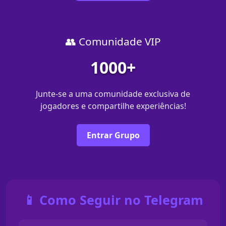
👥 Comunidade VIP
1000+
Junte-se a uma comunidade exclusiva de
jogadores e compartilhe experiências!
Entrar Grupo
📱 Como Seguir no Telegram