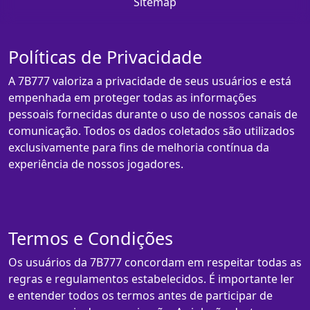
Sitemap
Políticas de Privacidade
A 7B777 valoriza a privacidade de seus usuários e está
empenhada em proteger todas as informações
pessoais fornecidas durante o uso de nossos canais de
comunicação. Todos os dados coletados são utilizados
exclusivamente para fins de melhoria contínua da
experiência de nossos jogadores.
Termos e Condições
Os usuários da 7B777 concordam em respeitar todas as
regras e regulamentos estabelecidos. É importante ler
e entender todos os termos antes de participar de