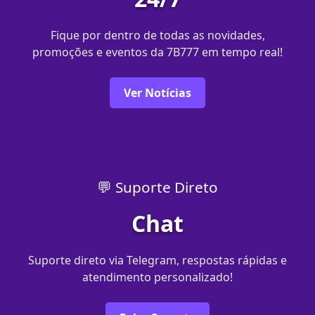
Fique por dentro de todas as novidades,
promoções e eventos da 7B777 em tempo real!
Ver Notícias
💬 Suporte Direto
Chat
Suporte direto via Telegram, respostas rápidas e
atendimento personalizado!