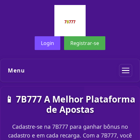
Login
Registrar-se
Menu
📱 7B777 A Melhor Plataforma
de Apostas
Cadastre-se na 7B777 para ganhar bônus no
cadastro e em cada recarga. Com a 7B777, você