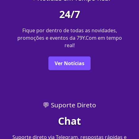
24/7
Fique por dentro de todas as novidades,
promoções e eventos da 79Y.Com em tempo
real!
Ver Notícias
💬 Suporte Direto
Chat
Suporte direto via Telegram, respostas rápidas e