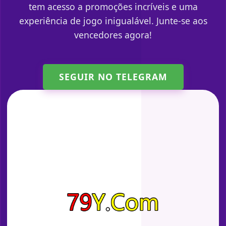
tem acesso a promoções incríveis e uma
experiência de jogo inigualável. Junte-se aos
vencedores agora!
SEGUIR NO TELEGRAM