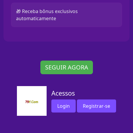
🎁 Receba bônus exclusivos
automaticamente
SEGUIR AGORA
Acessos
Login
Registrar-se