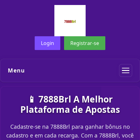
Login
Registrar-se
Menu
📱 7888Brl A Melhor
Plataforma de Apostas
Cadastre-se na 7888Brl para ganhar bônus no
cadastro e em cada recarga. Com a 7888Brl, você