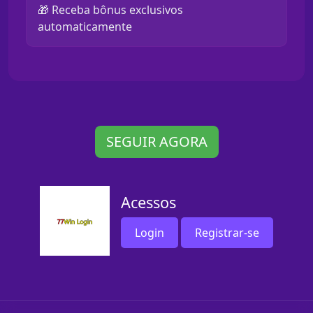
🎁 Receba bônus exclusivos
automaticamente
SEGUIR AGORA
Acessos
Login
Registrar-se