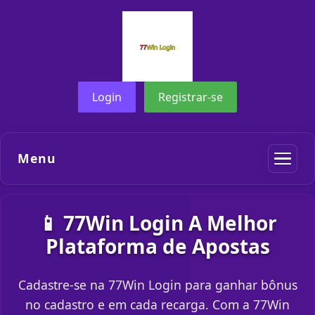
Login
Registrar-se
Menu
📱 77Win Login A Melhor
Plataforma de Apostas
Cadastre-se na 77Win Login para ganhar bônus
no cadastro e em cada recarga. Com a 77Win