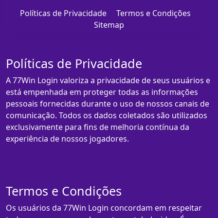
Políticas de Privacidade
Termos e Condições
Sitemap
Políticas de Privacidade
A 77Win Login valoriza a privacidade de seus usuários e
está empenhada em proteger todas as informações
pessoais fornecidas durante o uso de nossos canais de
comunicação. Todos os dados coletados são utilizados
exclusivamente para fins de melhoria contínua da
experiência de nossos jogadores.
Termos e Condições
Os usuários da 77Win Login concordam em respeitar