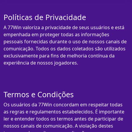
Políticas de Privacidade
A 77Win valoriza a privacidade de seus usuários e está
empenhada em proteger todas as informações
pessoais fornecidas durante o uso de nossos canais de
comunicação. Todos os dados coletados são utilizados
exclusivamente para fins de melhoria contínua da
experiência de nossos jogadores.
Termos e Condições
Os usuários da 77Win concordam em respeitar todas
as regras e regulamentos estabelecidos. É importante
ler e entender todos os termos antes de participar de
nossos canais de comunicação. A violação destes