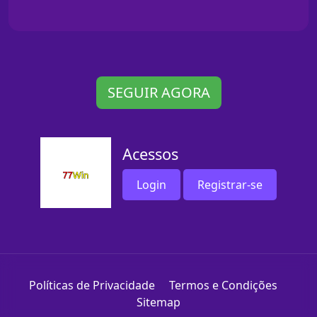
SEGUIR AGORA
Acessos
Login
Registrar-se
Políticas de Privacidade
Termos e Condições
Sitemap