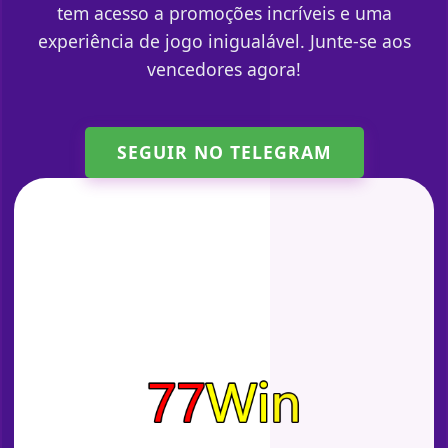
tem acesso a promoções incríveis e uma
experiência de jogo inigualável. Junte-se aos
vencedores agora!
SEGUIR NO TELEGRAM