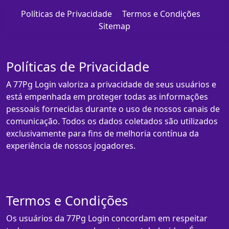
Políticas de Privacidade
Termos e Condições
Sitemap
Políticas de Privacidade
A 77Pg Login valoriza a privacidade de seus usuários e
está empenhada em proteger todas as informações
pessoais fornecidas durante o uso de nossos canais de
comunicação. Todos os dados coletados são utilizados
exclusivamente para fins de melhoria contínua da
experiência de nossos jogadores.
Termos e Condições
Os usuários da 77Pg Login concordam em respeitar