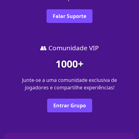
Falar Suporte
👥 Comunidade VIP
1000+
Junte-se a uma comunidade exclusiva de
jogadores e compartilhe experiências!
Entrar Grupo