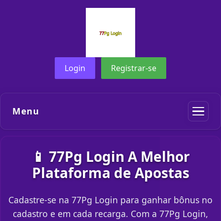
Login
Registrar-se
Menu
📱 77Pg Login A Melhor
Plataforma de Apostas
Cadastre-se na 77Pg Login para ganhar bônus no
cadastro e em cada recarga. Com a 77Pg Login,