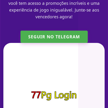
você tem acesso a promoções incríveis e uma
experiência de jogo inigualável. Junte-se aos
vencedores agora!
SEGUIR NO TELEGRAM