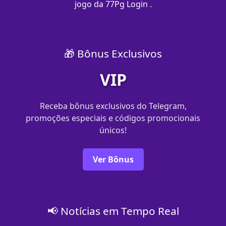
jogo da 77Pg Login .
🎁 Bônus Exclusivos
VIP
Receba bônus exclusivos do Telegram,
promoções especiais e códigos promocionais
únicos!
Ver Bônus
📢 Notícias em Tempo Real