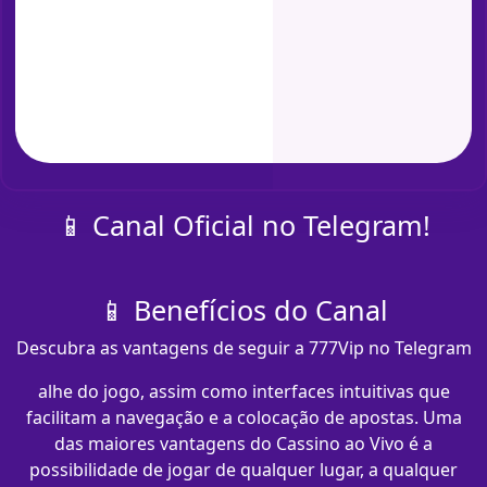
📱 Canal Oficial no Telegram!
📱 Benefícios do Canal
Descubra as vantagens de seguir a 777Vip no Telegram
alhe do jogo, assim como interfaces intuitivas que
facilitam a navegação e a colocação de apostas. Uma
das maiores vantagens do Cassino ao Vivo é a
possibilidade de jogar de qualquer lugar, a qualquer