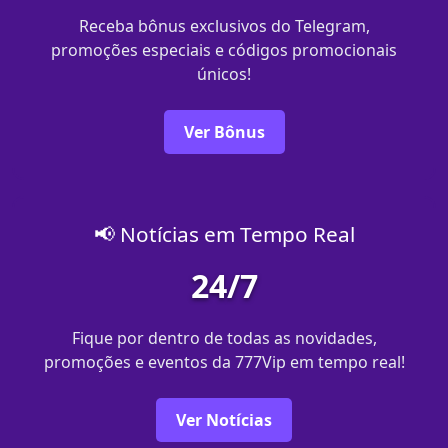
Receba bônus exclusivos do Telegram,
promoções especiais e códigos promocionais
únicos!
Ver Bônus
📢 Notícias em Tempo Real
24/7
Fique por dentro de todas as novidades,
promoções e eventos da 777Vip em tempo real!
Ver Notícias