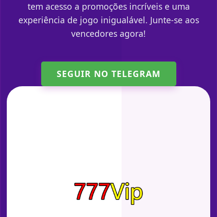
tem acesso a promoções incríveis e uma
experiência de jogo inigualável. Junte-se aos
vencedores agora!
SEGUIR NO TELEGRAM