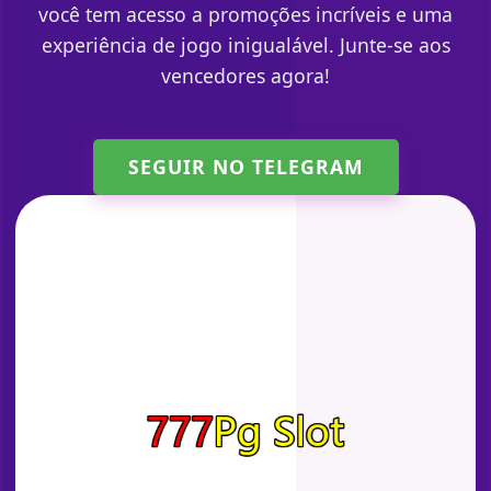
você tem acesso a promoções incríveis e uma
experiência de jogo inigualável. Junte-se aos
vencedores agora!
SEGUIR NO TELEGRAM