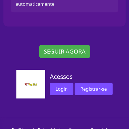
automaticamente
SEGUIR AGORA
Acessos
Login
Registrar-se