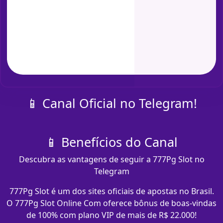
📱 Canal Oficial no Telegram!
📱 Benefícios do Canal
Descubra as vantagens de seguir a 777Pg Slot no
Telegram
777Pg Slot é um dos sites oficiais de apostas no Brasil.
O 777Pg Slot Online Com oferece bônus de boas-vindas
de 100% com plano VIP de mais de R$ 22.000!