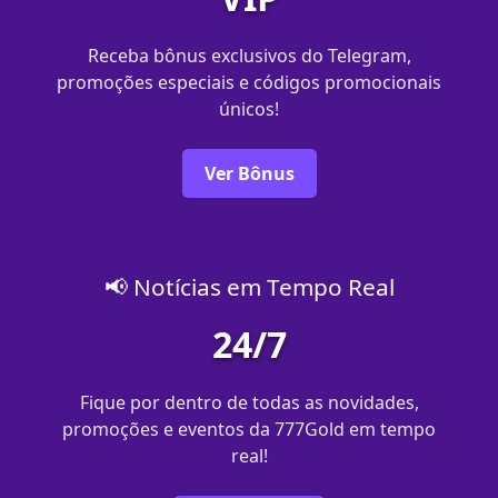
Receba bônus exclusivos do Telegram,
promoções especiais e códigos promocionais
únicos!
Ver Bônus
📢 Notícias em Tempo Real
24/7
Fique por dentro de todas as novidades,
promoções e eventos da 777Gold em tempo
real!