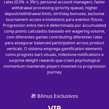
rates (0.5% → 3%+), personal account managers, faster
withdrawal processing (priority queue), higher
deposit/withdrawal limits, birthday bonuses, exclusive
tournament access e invitations para eventos físicos.
Progression entre tiers é determinada por accumulated
comp points calculados baseado em wagering volume,
com diferentes games contributing diferentes rates
para assegurar balanced participation across product
verticals. O sistema emprega gamification elements
como progress bars visuais, milestone notifications e
surprise delight rewards que criam psychological
momentum mantendo players invested na progression
journey.
🎁 Bônus Exclusivos
VIP