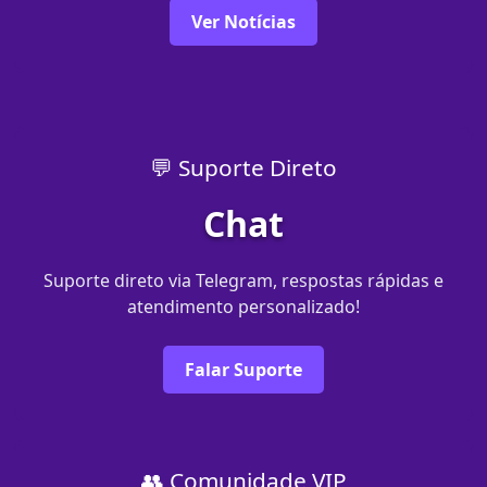
Ver Notícias
💬 Suporte Direto
Chat
Suporte direto via Telegram, respostas rápidas e
atendimento personalizado!
Falar Suporte
👥 Comunidade VIP