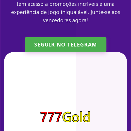
tem acesso a promoções incríveis e uma
experiência de jogo inigualável. Junte-se aos
vencedores agora!
SEGUIR NO TELEGRAM