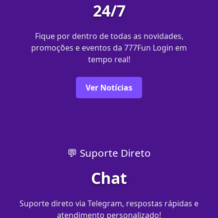
24/7
Fique por dentro de todas as novidades,
promoções e eventos da 777Fun Login em
tempo real!
Ver Notícias
💬 Suporte Direto
Chat
Suporte direto via Telegram, respostas rápidas e
atendimento personalizado!