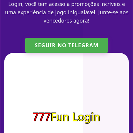
Login, você tem acesso a promoções incríveis e
uma experiência de jogo inigualável. Junte-se aos
vencedores agora!
SEGUIR NO TELEGRAM