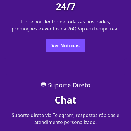
24/7
Fique por dentro de todas as novidades,
promoções e eventos da 76Q Vip em tempo real!
Ver Notícias
💬 Suporte Direto
Chat
Suporte direto via Telegram, respostas rápidas e
atendimento personalizado!