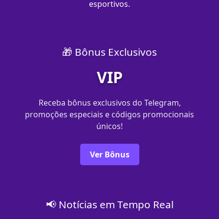
esportivos.
🎁 Bônus Exclusivos
VIP
Receba bônus exclusivos do Telegram,
promoções especiais e códigos promocionais
únicos!
Ver Bônus
📢 Notícias em Tempo Real