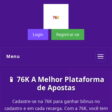
Login
Registrar-se
Menu
📱 76K A Melhor Plataforma
de Apostas
Cadastre-se na 76K para ganhar bônus no
cadastro e em cada recarga. Com a 76K, você tem