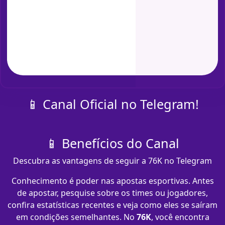
📱 Canal Oficial no Telegram!
📱 Benefícios do Canal
Descubra as vantagens de seguir a 76K no Telegram
Conhecimento é poder nas apostas esportivas. Antes
de apostar, pesquise sobre os times ou jogadores,
confira estatísticas recentes e veja como eles se saíram
em condições semelhantes. No
76K
, você encontra