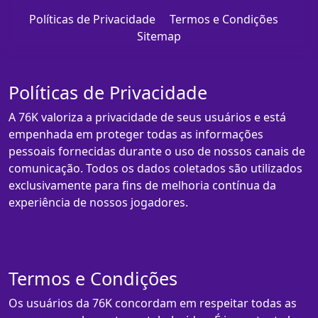
Políticas de Privacidade
Termos e Condições
Sitemap
Políticas de Privacidade
A 76K valoriza a privacidade de seus usuários e está
empenhada em proteger todas as informações
pessoais fornecidas durante o uso de nossos canais de
comunicação. Todos os dados coletados são utilizados
exclusivamente para fins de melhoria contínua da
experiência de nossos jogadores.
Termos e Condições
Os usuários da 76K concordam em respeitar todas as