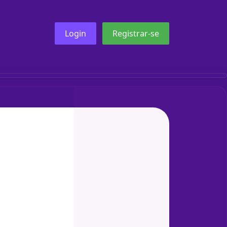
Login
Registrar-se