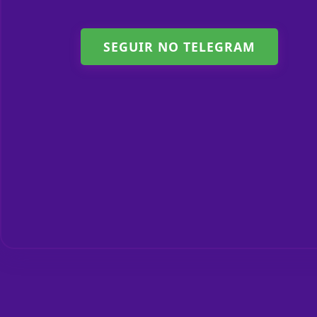
SEGUIR NO TELEGRAM