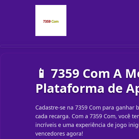
📱 7359 Com A M
Plataforma de A
Cadastre-se na 7359 Com para ganhar 
cada recarga. Com a 7359 Com, você t
incríveis e uma experiência de jogo inig
vencedores agora!