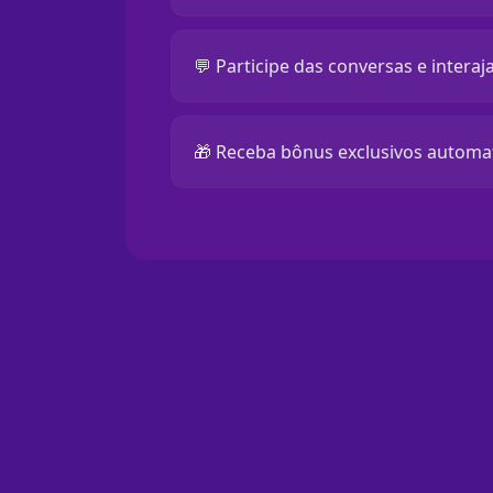
💬 Participe das conversas e interaj
🎁 Receba bônus exclusivos autom