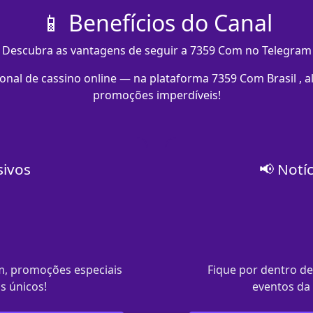
📱 Benefícios do Canal
Descubra as vantagens de seguir a 7359 Com no Telegram
nal de cassino online — na plataforma 7359 Com Brasil , al
promoções imperdíveis!
sivos
📢 Notí
m, promoções especiais
Fique por dentro d
s únicos!
eventos da