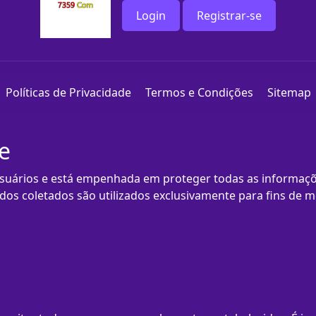
Login
Registrar-se
Políticas de Privacidade
Termos e Condições
Sitemap
de
 usuários e está empenhada em proteger todas as informaçõ
os coletados são utilizados exclusivamente para fins de m