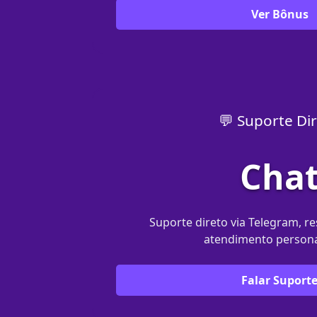
Ver Bônus
💬 Suporte Di
Cha
Suporte direto via Telegram, r
atendimento persona
Falar Suport