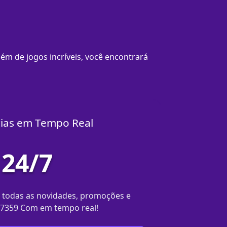
ém de jogos incríveis, você encontrará
cias em Tempo Real
24/7
e todas as novidades, promoções e
 7359 Com em tempo real!