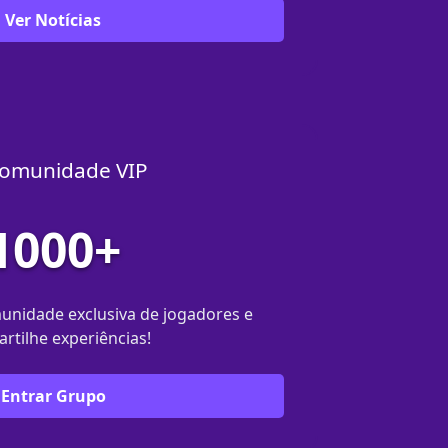
Ver Notícias
Comunidade VIP
1000+
unidade exclusiva de jogadores e
rtilhe experiências!
Entrar Grupo