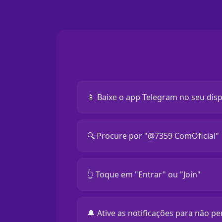
📱 Baixe o app Telegram no seu disp
🔍 Procure por "@7359 ComOficial"
👆 Toque em "Entrar" ou "Join"
🔔 Ative as notificações para não p