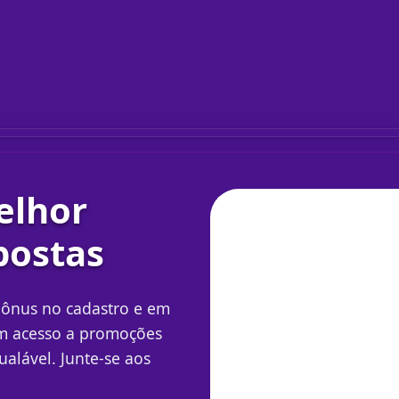
elhor
postas
bônus no cadastro e em
em acesso a promoções
ualável. Junte-se aos