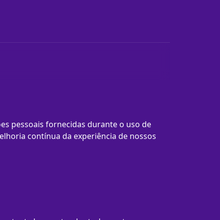
es pessoais fornecidas durante o uso de
elhoria contínua da experiência de nossos