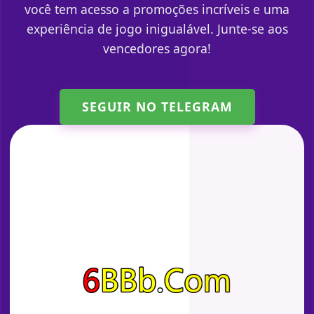
você tem acesso a promoções incríveis e uma
experiência de jogo inigualável. Junte-se aos
vencedores agora!
SEGUIR NO TELEGRAM