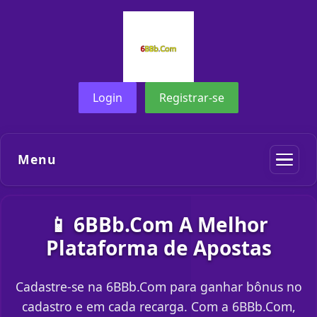
Login
Registrar-se
Menu
📱 6BBb.Com A Melhor
Plataforma de Apostas
Cadastre-se na 6BBb.Com para ganhar bônus no
cadastro e em cada recarga. Com a 6BBb.Com,