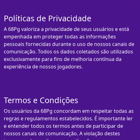
Políticas de Privacidade
A 68Pg valoriza a privacidade de seus usuários e está
empenhada em proteger todas as informações
pessoais fornecidas durante o uso de nossos canais de
comunicação. Todos os dados coletados são utilizados
exclusivamente para fins de melhoria contínua da
experiência de nossos jogadores.
Termos e Condições
Os usuários da 68Pg concordam em respeitar todas as
regras e regulamentos estabelecidos. É importante ler
e entender todos os termos antes de participar de
nossos canais de comunicação. A violação destes