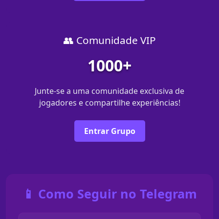
👥 Comunidade VIP
1000+
Junte-se a uma comunidade exclusiva de
jogadores e compartilhe experiências!
Entrar Grupo
📱 Como Seguir no Telegram