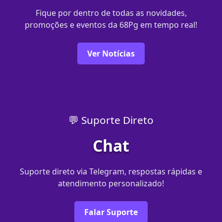
Fique por dentro de todas as novidades,
promoções e eventos da 68Pg em tempo real!
Ver Notícias
💬 Suporte Direto
Chat
Suporte direto via Telegram, respostas rápidas e
atendimento personalizado!
Falar Suporte