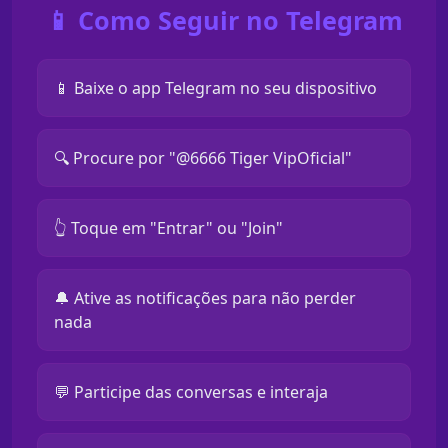
📱 Como Seguir no Telegram
📱 Baixe o app Telegram no seu dispositivo
🔍 Procure por "@6666 Tiger VipOficial"
👆 Toque em "Entrar" ou "Join"
🔔 Ative as notificações para não perder
nada
💬 Participe das conversas e interaja