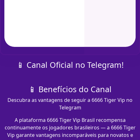
📱 Canal Oficial no Telegram!
📱 Benefícios do Canal
Descubra as vantagens de seguir a 6666 Tiger Vip no
Telegram
A plataforma 6666 Tiger Vip Brasil recompensa
continuamente os jogadores brasileiros — a 6666 Tiger
Vip garante vantagens incomparáveis para novatos e