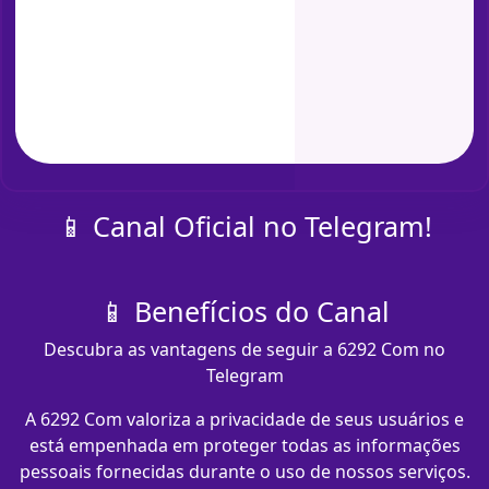
📱 Canal Oficial no Telegram!
📱 Benefícios do Canal
Descubra as vantagens de seguir a 6292 Com no
Telegram
A 6292 Com valoriza a privacidade de seus usuários e
está empenhada em proteger todas as informações
pessoais fornecidas durante o uso de nossos serviços.