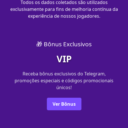
Todos os dados coletados são utilizados
exclusivamente para fins de melhoria contínua da
experiência de nossos jogadores.
🎁 Bônus Exclusivos
VIP
Receba bônus exclusivos do Telegram,
promoções especiais e códigos promocionais
únicos!
Ver Bônus