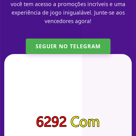
você tem acesso a promoções incríveis e uma
experiência de jogo inigualável. Junte-se aos
vencedores agora!
SEGUIR NO TELEGRAM