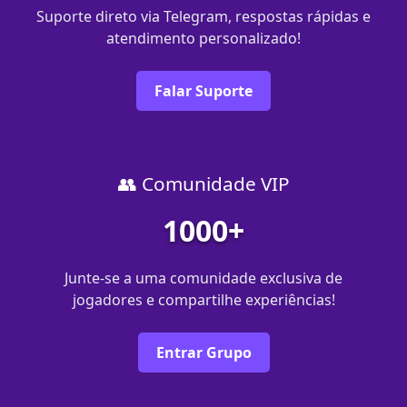
Suporte direto via Telegram, respostas rápidas e
atendimento personalizado!
Falar Suporte
👥 Comunidade VIP
1000+
Junte-se a uma comunidade exclusiva de
jogadores e compartilhe experiências!
Entrar Grupo