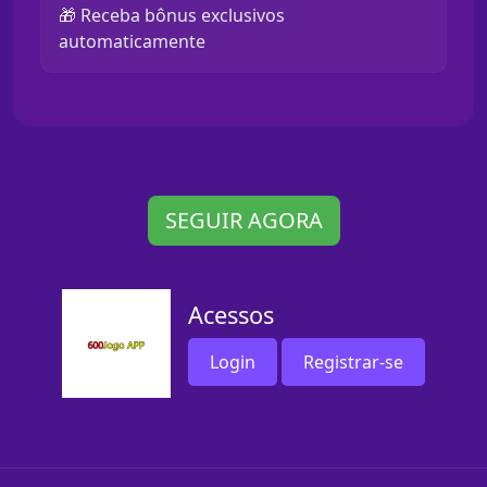
🎁 Receba bônus exclusivos
automaticamente
SEGUIR AGORA
Acessos
Login
Registrar-se