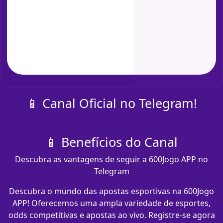
📱 Canal Oficial no Telegram!
📱 Benefícios do Canal
Descubra as vantagens de seguir a 600Jogo APP no
Telegram
Descubra o mundo das apostas esportivas na 600Jogo
APP! Oferecemos uma ampla variedade de esportes,
odds competitivas e apostas ao vivo. Registre-se agora