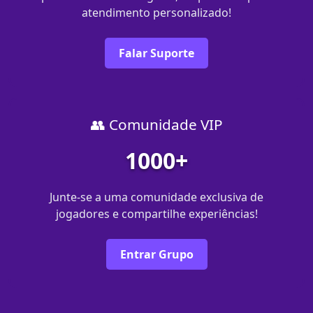
atendimento personalizado!
Falar Suporte
👥 Comunidade VIP
1000+
Junte-se a uma comunidade exclusiva de
jogadores e compartilhe experiências!
Entrar Grupo