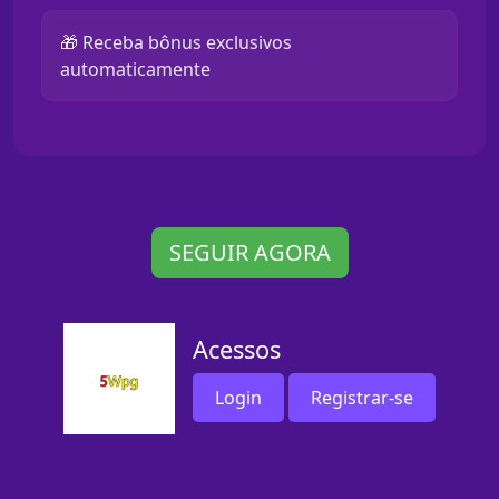
🎁 Receba bônus exclusivos
automaticamente
SEGUIR AGORA
Acessos
Login
Registrar-se