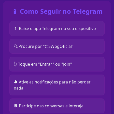
📱 Como Seguir no Telegram
📱 Baixe o app Telegram no seu dispositivo
🔍 Procure por "@5WpgOficial"
👆 Toque em "Entrar" ou "Join"
🔔 Ative as notificações para não perder
nada
💬 Participe das conversas e interaja