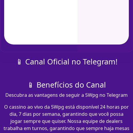
📱 Canal Oficial no Telegram!
📱 Benefícios do Canal
Descubra as vantagens de seguir a 5Wpg no Telegram
O cassino ao vivo da 5Wpg está disponível 24 horas por
dia, 7 dias por semana, garantindo que você possa
jogar sempre que quiser. Nossa equipe de dealers
trabalha em turnos, garantindo que sempre haja mesas