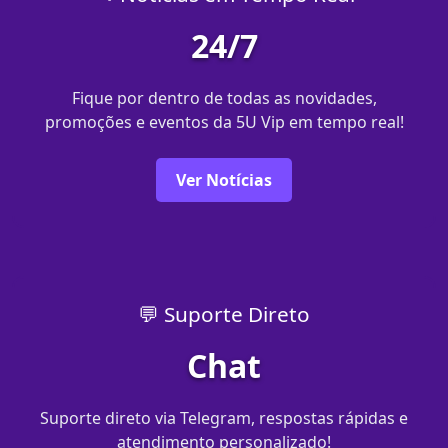
24/7
Fique por dentro de todas as novidades,
promoções e eventos da 5U Vip em tempo real!
Ver Notícias
💬 Suporte Direto
Chat
Suporte direto via Telegram, respostas rápidas e
atendimento personalizado!