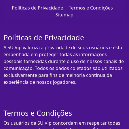
Políticas de Privacidade
Termos e Condições
Sitemap
Políticas de Privacidade
A 5U Vip valoriza a privacidade de seus usuários e está
empenhada em proteger todas as informações
pessoais fornecidas durante o uso de nossos canais de
comunicação. Todos os dados coletados são utilizados
exclusivamente para fins de melhoria contínua da
experiência de nossos jogadores.
Termos e Condições
Os usuários da 5U Vip concordam em respeitar todas