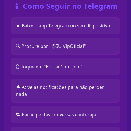
📱 Como Seguir no Telegram
📱 Baixe o app Telegram no seu dispositivo
🔍 Procure por "@5U VipOficial"
👆 Toque em "Entrar" ou "Join"
🔔 Ative as notificações para não perder
nada
💬 Participe das conversas e interaja