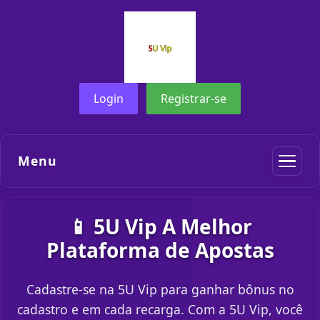
Login
Registrar-se
Menu
📱 5U Vip A Melhor
Plataforma de Apostas
Cadastre-se na 5U Vip para ganhar bônus no
cadastro e em cada recarga. Com a 5U Vip, você