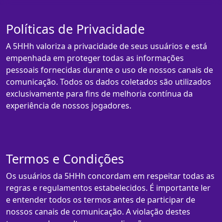
Políticas de Privacidade
A 5HHh valoriza a privacidade de seus usuários e está
empenhada em proteger todas as informações
pessoais fornecidas durante o uso de nossos canais de
comunicação. Todos os dados coletados são utilizados
exclusivamente para fins de melhoria contínua da
experiência de nossos jogadores.
Termos e Condições
Os usuários da 5HHh concordam em respeitar todas as
regras e regulamentos estabelecidos. É importante ler
e entender todos os termos antes de participar de
nossos canais de comunicação. A violação destes