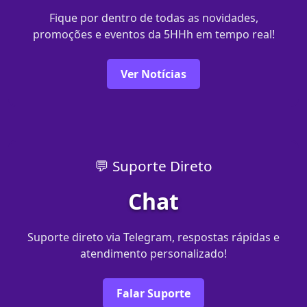
Fique por dentro de todas as novidades,
promoções e eventos da 5HHh em tempo real!
Ver Notícias
💬 Suporte Direto
Chat
Suporte direto via Telegram, respostas rápidas e
atendimento personalizado!
Falar Suporte