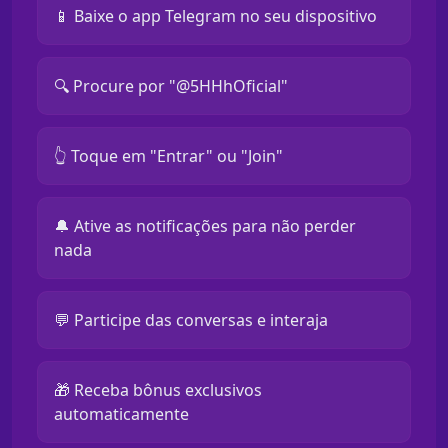
📱 Baixe o app Telegram no seu dispositivo
🔍 Procure por "@5HHhOficial"
👆 Toque em "Entrar" ou "Join"
🔔 Ative as notificações para não perder
nada
💬 Participe das conversas e interaja
🎁 Receba bônus exclusivos
automaticamente