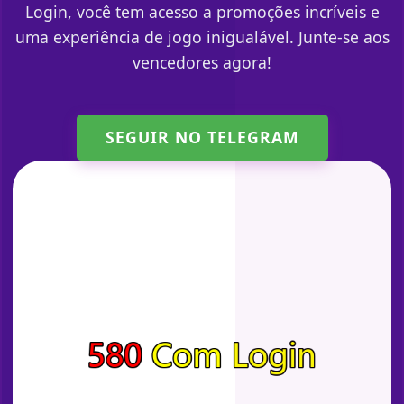
Login, você tem acesso a promoções incríveis e
uma experiência de jogo inigualável. Junte-se aos
vencedores agora!
SEGUIR NO TELEGRAM