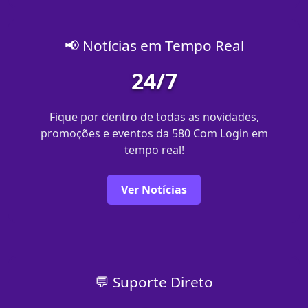
📢 Notícias em Tempo Real
24/7
Fique por dentro de todas as novidades,
promoções e eventos da 580 Com Login em
tempo real!
Ver Notícias
💬 Suporte Direto