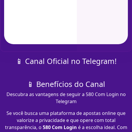
📱 Canal Oficial no Telegram!
📱 Benefícios do Canal
Descubra as vantagens de seguir a 580 Com Login no
Telegram
Se você busca uma plataforma de apostas online que
valorize a privacidade e que opere com total
transparência, o
580 Com Login
é a escolha ideal. Com