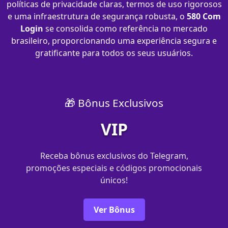
políticas de privacidade claras, termos de uso rigorosos
e uma infraestrutura de segurança robusta, o
580 Com
Login
se consolida como referência no mercado
brasileiro, proporcionando uma experiência segura e
gratificante para todos os seus usuários.
🎁 Bônus Exclusivos
VIP
Receba bônus exclusivos do Telegram,
promoções especiais e códigos promocionais
únicos!
Ver Bônus