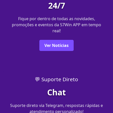
24/7
Fique por dentro de todas as novidades,
promoções e eventos da 57Win APP em tempo
real!
Ver Notícias
💬 Suporte Direto
Chat
Suporte direto via Telegram, respostas rápidas e
atendimento personalizado!