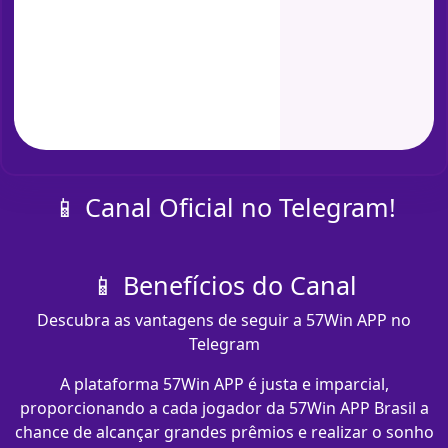
📱 Canal Oficial no Telegram!
📱 Benefícios do Canal
Descubra as vantagens de seguir a 57Win APP no
Telegram
A plataforma 57Win APP é justa e imparcial,
proporcionando a cada jogador da 57Win APP Brasil a
chance de alcançar grandes prêmios e realizar o sonho