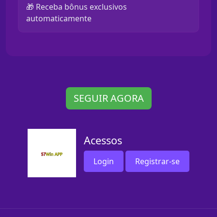
🎁 Receba bônus exclusivos
automaticamente
SEGUIR AGORA
Acessos
Login
Registrar-se