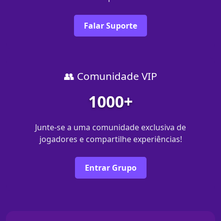
Falar Suporte
👥 Comunidade VIP
1000+
Junte-se a uma comunidade exclusiva de
jogadores e compartilhe experiências!
Entrar Grupo