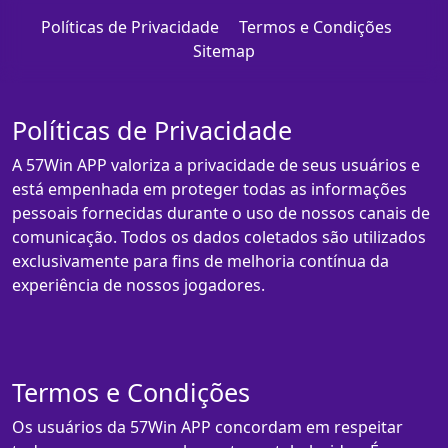
Políticas de Privacidade
Termos e Condições
Sitemap
Políticas de Privacidade
A 57Win APP valoriza a privacidade de seus usuários e
está empenhada em proteger todas as informações
pessoais fornecidas durante o uso de nossos canais de
comunicação. Todos os dados coletados são utilizados
exclusivamente para fins de melhoria contínua da
experiência de nossos jogadores.
Termos e Condições
Os usuários da 57Win APP concordam em respeitar