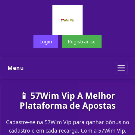
Login
Registrar-se
Menu
📱 57Wim Vip A Melhor
Plataforma de Apostas
Cadastre-se na 57Wim Vip para ganhar bônus no
cadastro e em cada recarga. Com a 57Wim Vip,