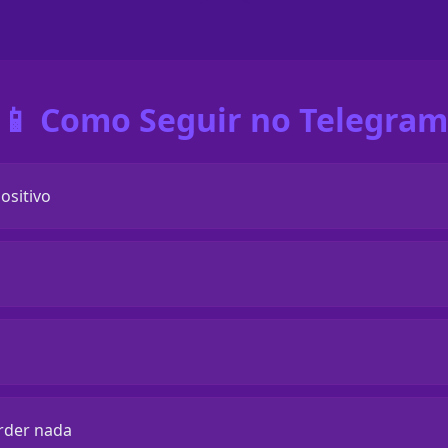
📱 Como Seguir no Telegram
ositivo
erder nada