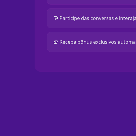
💬 Participe das conversas e interaj
🎁 Receba bônus exclusivos autom