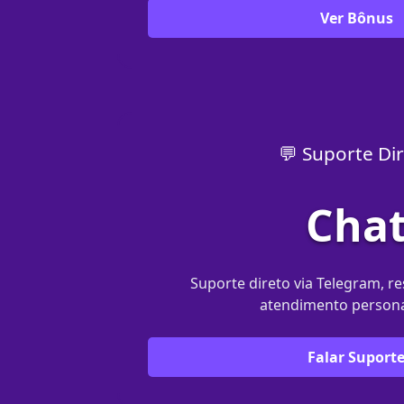
Ver Bônus
💬 Suporte Di
Cha
Suporte direto via Telegram, r
atendimento persona
Falar Suport