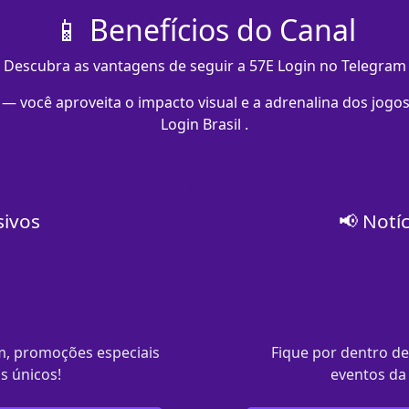
📱 Benefícios do Canal
Descubra as vantagens de seguir a 57E Login no Telegram
 — você aproveita o impacto visual e a adrenalina dos jog
Login Brasil .
sivos
📢 Notí
m, promoções especiais
Fique por dentro d
s únicos!
eventos da