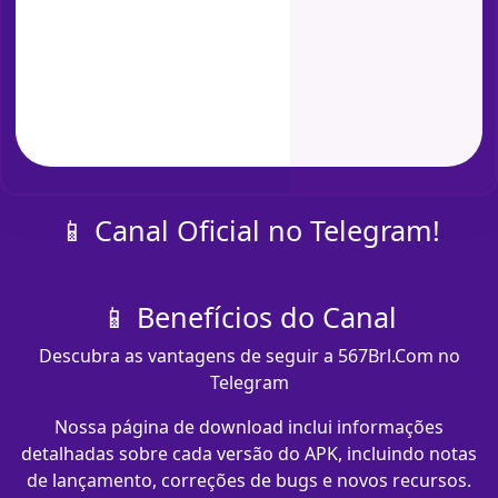
📱 Canal Oficial no Telegram!
📱 Benefícios do Canal
Descubra as vantagens de seguir a 567Brl.Com no
Telegram
Nossa página de download inclui informações
detalhadas sobre cada versão do APK, incluindo notas
de lançamento, correções de bugs e novos recursos.