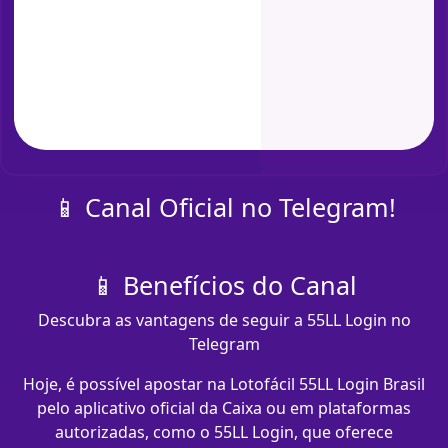
📱 Canal Oficial no Telegram!
📱 Benefícios do Canal
Descubra as vantagens de seguir a 55LL Login no
Telegram
Hoje, é possível apostar na Lotofácil 55LL Login Brasil
pelo aplicativo oficial da Caixa ou em plataformas
autorizadas, como o 55LL Login, que oferece