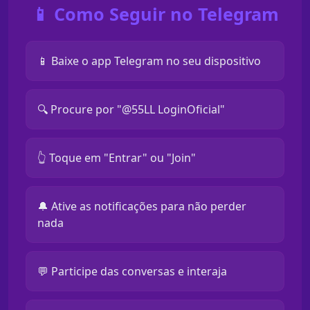
📱 Como Seguir no Telegram
📱 Baixe o app Telegram no seu dispositivo
🔍 Procure por "@55LL LoginOficial"
👆 Toque em "Entrar" ou "Join"
🔔 Ative as notificações para não perder
nada
💬 Participe das conversas e interaja