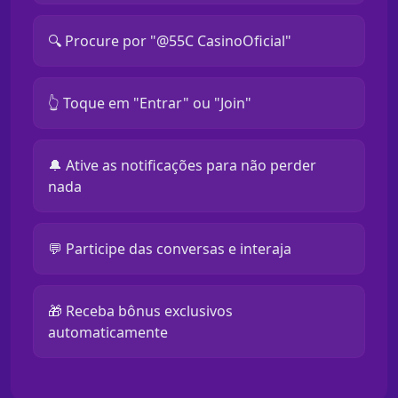
🔍 Procure por "@55C CasinoOficial"
👆 Toque em "Entrar" ou "Join"
🔔 Ative as notificações para não perder
nada
💬 Participe das conversas e interaja
🎁 Receba bônus exclusivos
automaticamente