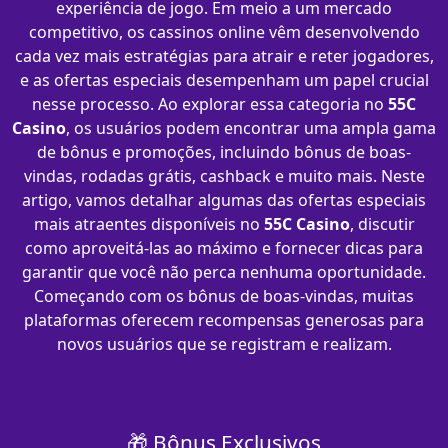
experiência de jogo. Em meio a um mercado
competitivo, os cassinos online vêm desenvolvendo
cada vez mais estratégias para atrair e reter jogadores,
e as ofertas especiais desempenham um papel crucial
nesse processo. Ao explorar essa categoria no
55C
Casino
, os usuários podem encontrar uma ampla gama
de bônus e promoções, incluindo bônus de boas-
vindas, rodadas grátis, cashback e muito mais. Neste
artigo, vamos detalhar algumas das ofertas especiais
mais atraentes disponíveis no
55C Casino
, discutir
como aproveitá-las ao máximo e fornecer dicas para
garantir que você não perca nenhuma oportunidade.
Começando com os bônus de boas-vindas, muitas
plataformas oferecem recompensas generosas para
novos usuários que se registram e realizam.
🎁 Bônus Exclusivos