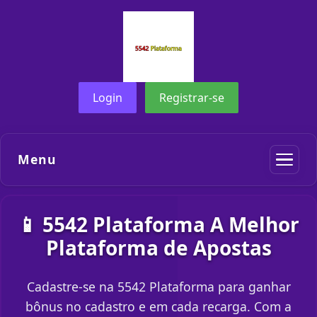
Login
Registrar-se
Menu
📱 5542 Plataforma A Melhor
Plataforma de Apostas
Cadastre-se na 5542 Plataforma para ganhar
bônus no cadastro e em cada recarga. Com a