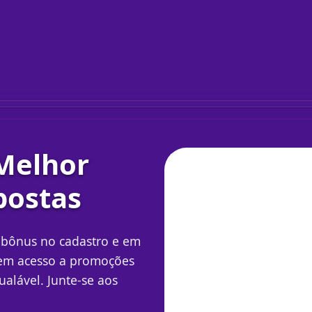
 Melhor
postas
 bônus no cadastro e em
tem acesso a promoções
ualável. Junte-se aos