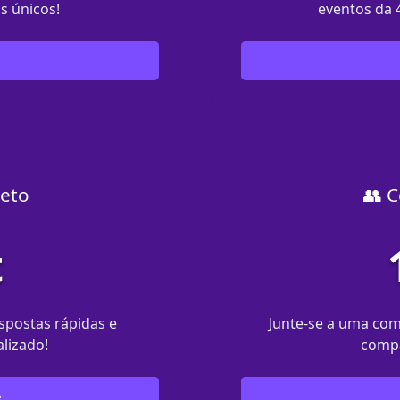
s únicos!
eventos da 
reto
👥 
t
espostas rápidas e
Junte-se a uma com
lizado!
compa
e