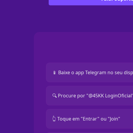
📱 Baixe o app Telegram no seu disp
🔍 Procure por "@45KK LoginOficial
👆 Toque em "Entrar" ou "Join"