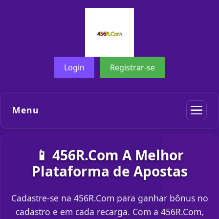
Login
Registrar-se
Menu
📱 456R.Com A Melhor
Plataforma de Apostas
Cadastre-se na 456R.Com para ganhar bônus no
cadastro e em cada recarga. Com a 456R.Com,