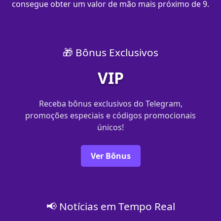
consegue obter um valor de mão mais próximo de 9.
🎁 Bônus Exclusivos
VIP
Receba bônus exclusivos do Telegram,
promoções especiais e códigos promocionais
únicos!
Ver Bônus
📢 Notícias em Tempo Real