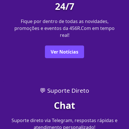
24/7
Fique por dentro de todas as novidades,
promoções e eventos da 456R.Com em tempo
real!
Ver Notícias
💬 Suporte Direto
Chat
Suporte direto via Telegram, respostas rápidas e
atendimento personalizado!