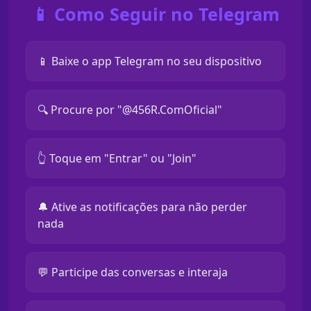
📱 Como Seguir no Telegram
📱 Baixe o app Telegram no seu dispositivo
🔍 Procure por "@456R.ComOficial"
👆 Toque em "Entrar" ou "Join"
🔔 Ative as notificações para não perder
nada
💬 Participe das conversas e interaja