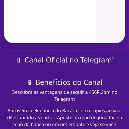
📱 Canal Oficial no Telegram!
📱 Benefícios do Canal
Descubra as vantagens de seguir a 456R.Com no
Telegram
Aproveite a elegância do Bacará com crupiês ao vivo
distribuindo as cartas. Aposte na mão do jogador, na
mão da banca ou em um empate e veja se você