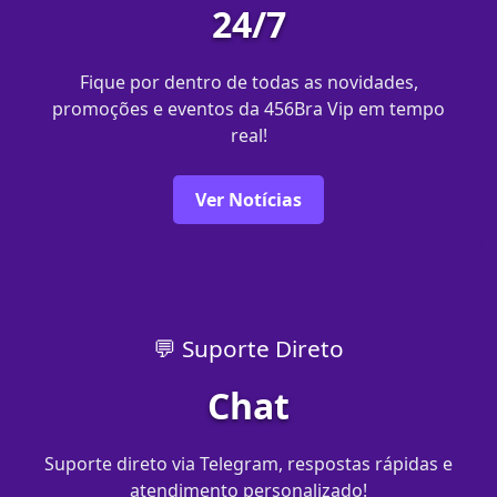
24/7
Fique por dentro de todas as novidades,
promoções e eventos da 456Bra Vip em tempo
real!
Ver Notícias
💬 Suporte Direto
Chat
Suporte direto via Telegram, respostas rápidas e
atendimento personalizado!