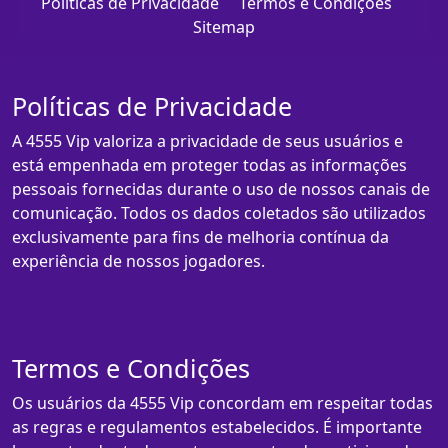
Políticas de Privacidade
Termos e Condições
Sitemap
Políticas de Privacidade
A 4555 Vip valoriza a privacidade de seus usuários e
está empenhada em proteger todas as informações
pessoais fornecidas durante o uso de nossos canais de
comunicação. Todos os dados coletados são utilizados
exclusivamente para fins de melhoria contínua da
experiência de nossos jogadores.
Termos e Condições
Os usuários da 4555 Vip concordam em respeitar todas
as regras e regulamentos estabelecidos. É importante