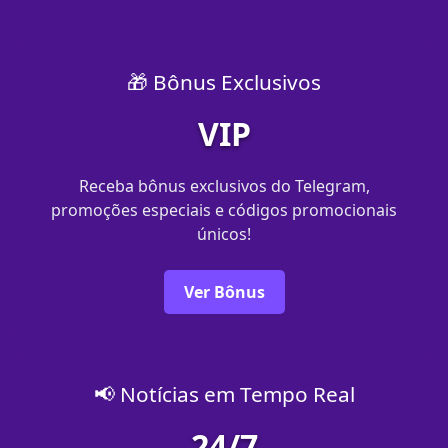
🎁 Bônus Exclusivos
VIP
Receba bônus exclusivos do Telegram,
promoções especiais e códigos promocionais
únicos!
Ver Bônus
📢 Notícias em Tempo Real
24/7