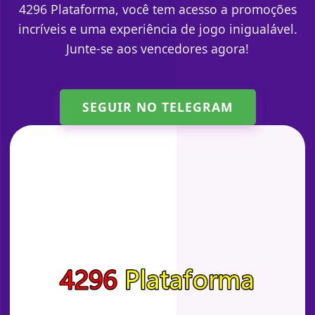
4296 Plataforma, você tem acesso a promoções
incríveis e uma experiência de jogo inigualável.
Junte-se aos vencedores agora!
SEGUIR NO TELEGRAM