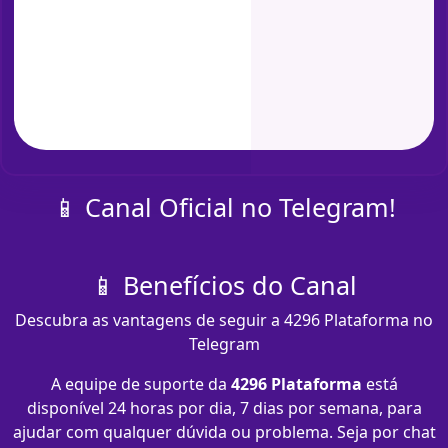
📱 Canal Oficial no Telegram!
📱 Benefícios do Canal
Descubra as vantagens de seguir a 4296 Plataforma no
Telegram
A equipe de suporte da
4296 Plataforma
está
disponível 24 horas por dia, 7 dias por semana, para
ajudar com qualquer dúvida ou problema. Seja por chat