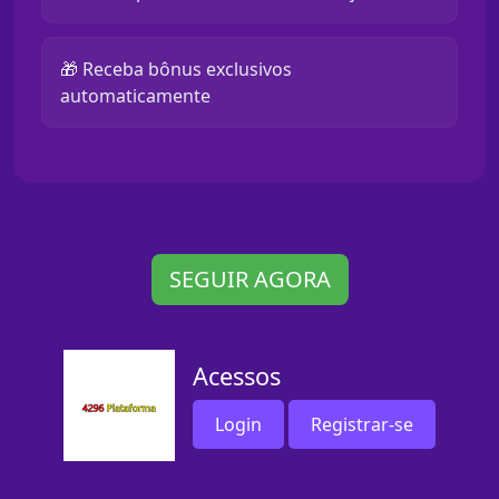
🎁 Receba bônus exclusivos
automaticamente
SEGUIR AGORA
Acessos
Login
Registrar-se