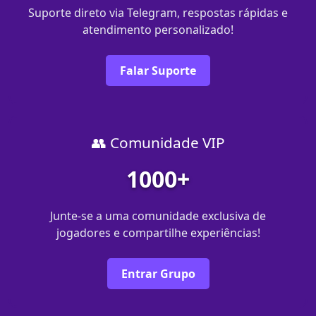
Suporte direto via Telegram, respostas rápidas e
atendimento personalizado!
Falar Suporte
👥 Comunidade VIP
1000+
Junte-se a uma comunidade exclusiva de
jogadores e compartilhe experiências!
Entrar Grupo