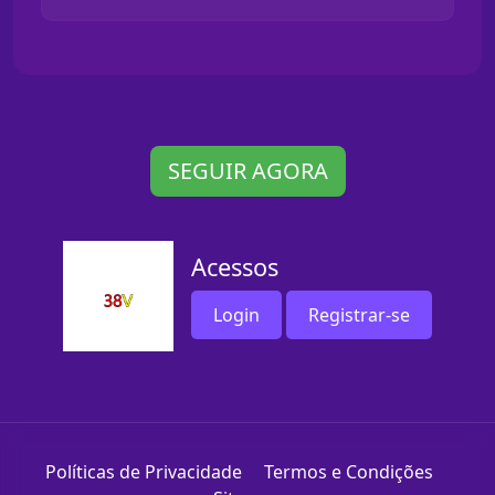
SEGUIR AGORA
Acessos
Login
Registrar-se
Políticas de Privacidade
Termos e Condições