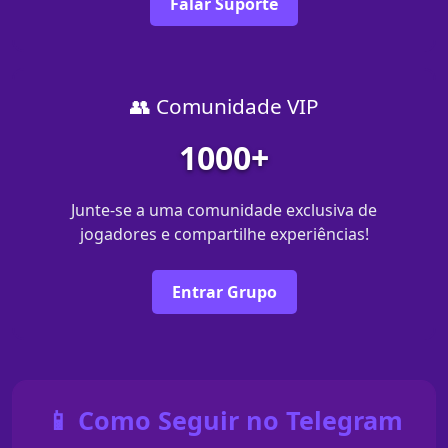
Falar Suporte
👥 Comunidade VIP
1000+
Junte-se a uma comunidade exclusiva de
jogadores e compartilhe experiências!
Entrar Grupo
📱 Como Seguir no Telegram