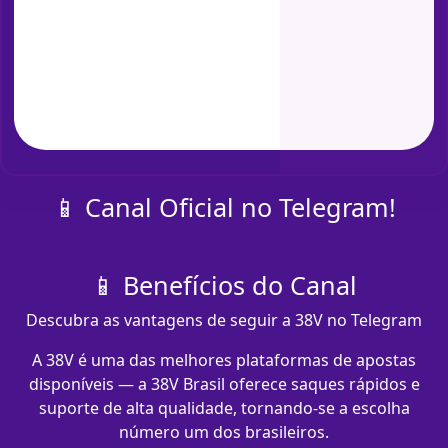
📱 Canal Oficial no Telegram!
📱 Benefícios do Canal
Descubra as vantagens de seguir a 38V no Telegram
A 38V é uma das melhores plataformas de apostas
disponíveis — a 38V Brasil oferece saques rápidos e
suporte de alta qualidade, tornando-se a escolha
número um dos brasileiros.