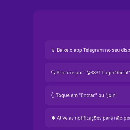
📱 Baixe o app Telegram no seu disp
🔍 Procure por "@3831 LoginOficial
👆 Toque em "Entrar" ou "Join"
🔔 Ative as notificações para não p