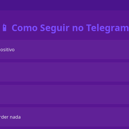
📱 Como Seguir no Telegram
ositivo
"
erder nada