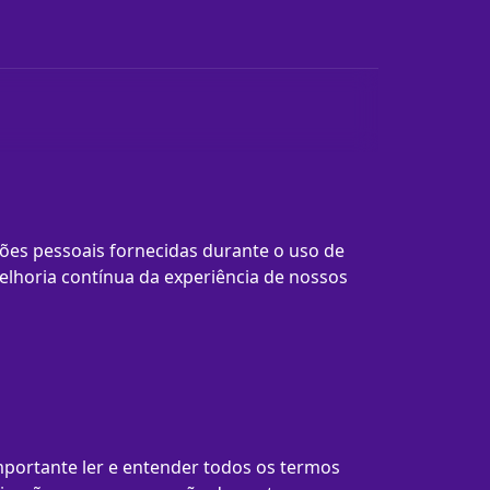
ões pessoais fornecidas durante o uso de
elhoria contínua da experiência de nossos
mportante ler e entender todos os termos