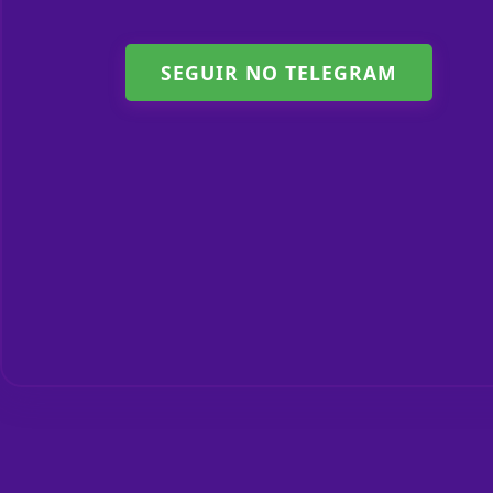
SEGUIR NO TELEGRAM