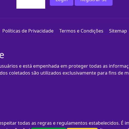
Políticas de Privacidade
Termos e Condições
Sitemap
de
s usuários e está empenhada em proteger todas as informaç
os coletados são utilizados exclusivamente para fins de m
peitar todas as regras e regulamentos estabelecidos. É i