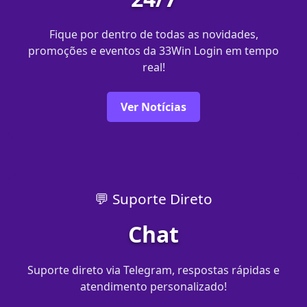
Fique por dentro de todas as novidades,
promoções e eventos da 33Win Login em tempo
real!
Ver Notícias
💬 Suporte Direto
Chat
Suporte direto via Telegram, respostas rápidas e
atendimento personalizado!