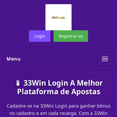
Login
Registrar-se
Menu
📱 33Win Login A Melhor
Plataforma de Apostas
Cadastre-se na 33Win Login para ganhar bônus
no cadastro e em cada recarga. Com a 33Win