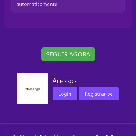
automaticamente
SEGUIR AGORA
Acessos
Login
Registrar-se