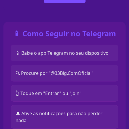
📱 Como Seguir no Telegram
📱 Baixe o app Telegram no seu dispositivo
🔍 Procure por "@33Big.ComOficial"
👆 Toque em "Entrar" ou "Join"
🔔 Ative as notificações para não perder
nada