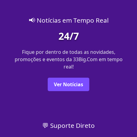
📢 Notícias em Tempo Real
24/7
Fique por dentro de todas as novidades,
promoções e eventos da 33Big.Com em tempo
real!
Ver Notícias
💬 Suporte Direto