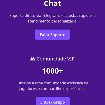
Chat
Suporte direto via Telegram, respostas rápidas e
atendimento personalizado!
Falar Suporte
👥 Comunidade VIP
1000+
Junte-se a uma comunidade exclusiva de
jogadores e compartilhe experiências!
Entrar Grupo