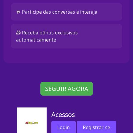
💬 Participe das conversas e interaja
🎁 Receba bônus exclusivos
automaticamente
SEGUIR AGORA
Acessos
Login
Registrar-se