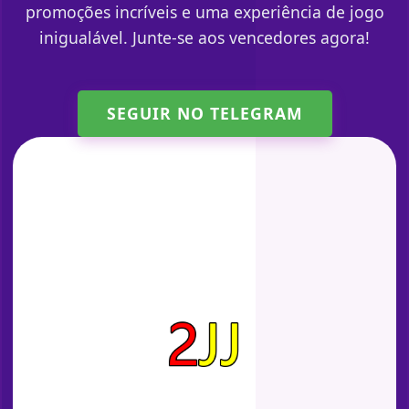
promoções incríveis e uma experiência de jogo
inigualável. Junte-se aos vencedores agora!
SEGUIR NO TELEGRAM