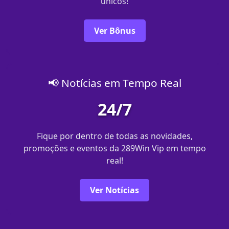
únicos!
Ver Bônus
📢 Notícias em Tempo Real
24/7
Fique por dentro de todas as novidades,
promoções e eventos da 289Win Vip em tempo
real!
Ver Notícias