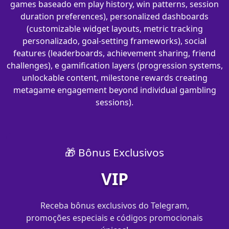
games baseado em play history, win patterns, session
duration preferences), personalized dashboards
(customizable widget layouts, metric tracking
personalizado, goal-setting frameworks), social
features (leaderboards, achievement sharing, friend
challenges), e gamification layers (progression systems,
unlockable content, milestone rewards creating
metagame engagement beyond individual gambling
sessions).
🎁 Bônus Exclusivos
VIP
Receba bônus exclusivos do Telegram,
promoções especiais e códigos promocionais