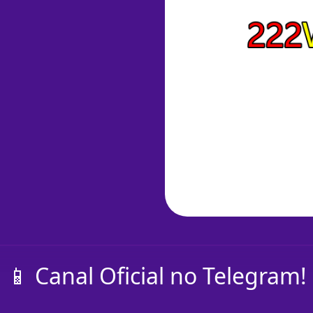
📱 Canal Oficial no Telegram!