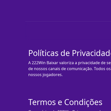
Políticas de Privacida
A 222Win Baixar valoriza a privacidade de 
de nossos canais de comunicação. Todos os 
nossos jogadores.
Termos e Condições