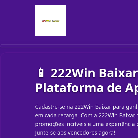
📱 222Win Baixa
Plataforma de A
Cadastre-se na 222Win Baixar para gan
em cada recarga. Com a 222Win Baixar, 
promoções incríveis e uma experiência d
Junte-se aos vencedores agora!