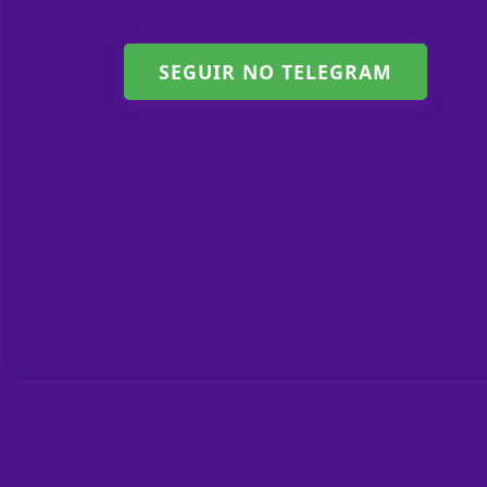
SEGUIR NO TELEGRAM