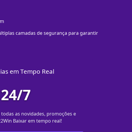
am
últiplas camadas de segurança para garantir
cias em Tempo Real
24/7
e todas as novidades, promoções e
22Win Baixar em tempo real!