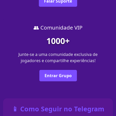
Falar Suporte
👥 Comunidade VIP
1000+
Junte-se a uma comunidade exclusiva de
jogadores e compartilhe experiências!
Entrar Grupo
📱 Como Seguir no Telegram