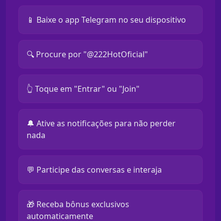
📱 Baixe o app Telegram no seu dispositivo
🔍 Procure por "@222HotOficial"
👆 Toque em "Entrar" ou "Join"
🔔 Ative as notificações para não perder
nada
💬 Participe das conversas e interaja
🎁 Receba bônus exclusivos
automaticamente