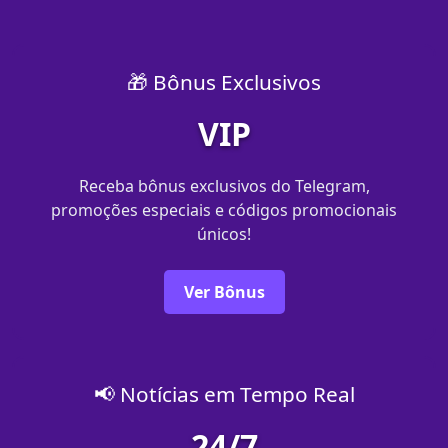
🎁 Bônus Exclusivos
VIP
Receba bônus exclusivos do Telegram,
promoções especiais e códigos promocionais
únicos!
Ver Bônus
📢 Notícias em Tempo Real
24/7